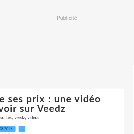
Publicité
 ses prix : une vidéo
 voir sur Veedz
,
,
solites
veedz
videos
08.2025
…