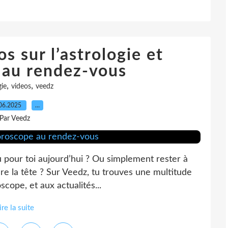
s sur l’astrologie et
 au rendez-vous
,
,
gie
videos
veedz
06.2025
…
Par Veedz
u pour toi aujourd’hui ? Ou simplement rester à
dre la tête ? Sur Veedz, tu trouves une multitude
scope, et aux actualités...
ire la suite