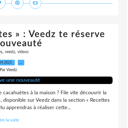
es » : Veedz te réserve
nouveauté
,
,
es
veedz
videos
04.2025
…
Par Veedz
cacahuètes à la maison ? File vite découvrir la
, disponible sur Veedz dans la section « Recettes
u apprendras à réaliser cette...
ire la suite