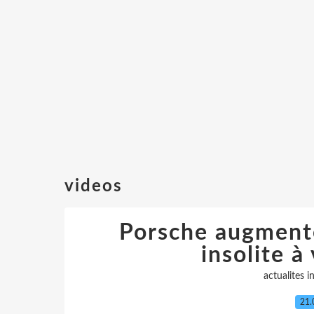
videos
Porsche augmente
insolite à
actualites in
21.