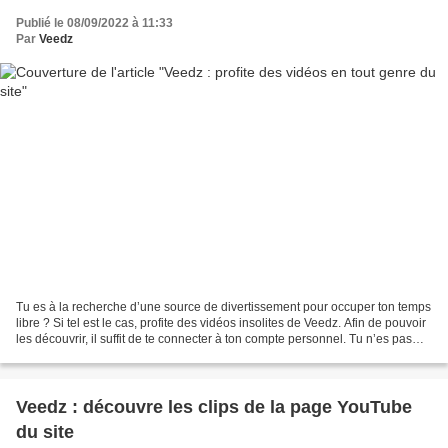
Publié le 08/09/2022 à 11:33
Par
Veedz
Tu es à la recherche d’une source de divertissement pour occuper ton temps
libre ? Si tel est le cas, profite des vidéos insolites de Veedz. Afin de pouvoir
les découvrir, il suffit de te connecter à ton compte personnel. Tu n’es pas
encore inscrit sur...
Veedz : découvre les clips de la page YouTube
du site