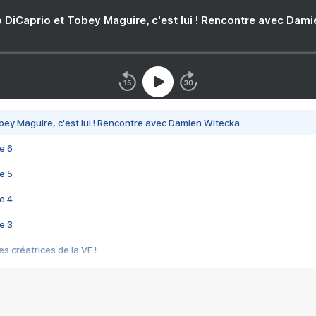
 DiCaprio et Tobey Maguire, c'est lui ! Rencontre avec Dam
bey Maguire, c'est lui ! Rencontre avec Damien Witecka
e 6
e 5
e 4
e 3
s créatrices de la VF !
e 2
e 1