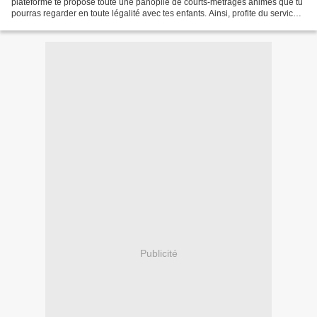
plateforme te propose toute une panoplie de courts-métrages animés que tu
pourras regarder en toute légalité avec tes enfants. Ainsi, profite du service
Veedz streaming pour...
Publicité