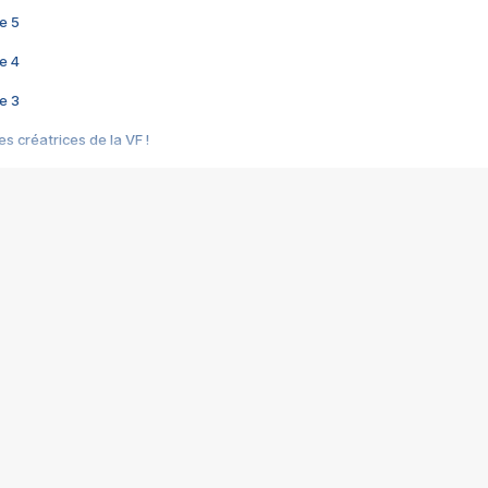
e 5
e 4
e 3
s créatrices de la VF !
e 2
e 1
e Mektoub My Love arrive enfin ! Rencontre avec Shaïn Boumedine et Sal
i : après Toni en famille
elle réalise le bouleversant Dites lui que je l'aime
ais ! Rencontre autour de Vie privée de Rebecca Zlotowski
 de Marguerite, Grave... Rencontre avec Ella Rumpf
 Les Rêveurs, un film intime sur la santé mentale